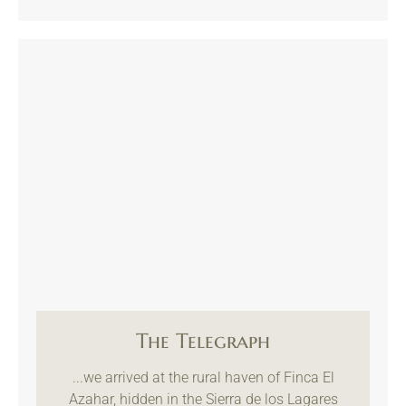
The Telegraph
...we arrived at the rural haven of Finca El
Azahar, hidden in the Sierra de los Lagares