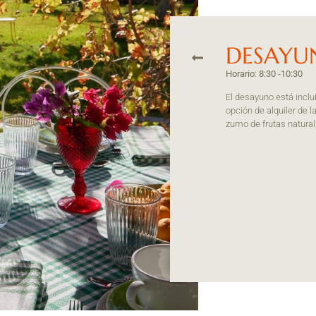
DESAYU
Horario: 8:30 -10:30
El desayuno está inclui
opción de alquiler de 
zumo de frutas natural,