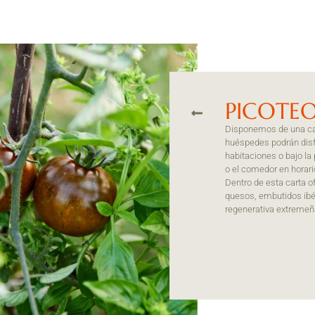
PICOTE
Disponemos de una cart
huéspedes podrán disfr
habitaciones o bajo la
o el comedor en horari
Dentro de esta carta 
quesos, embutidos ibér
regenerativa extremeñ