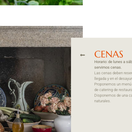
CENAS
Horario: de lunes a s
servimos cenas.
Las cenas deben reserv
llegada y en el desayu
Proponemos un menú
de catering de restaur
Disponemos de una car
naturales.