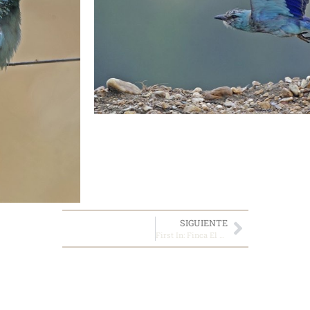
SIGUIENTE
First In: Finca El Azahar, ¿y si Ítaca era esto?