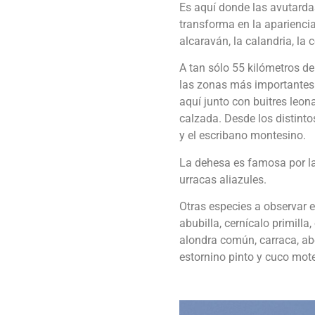
Es aquí donde las avutardas
transforma en la aparienci
alcaraván, la calandria, la
A tan sólo 55 kilómetros de
las zonas más importantes 
aquí junto con buitres leon
calzada. Desde los distinto
y el escribano montesino.
La dehesa es famosa por las
urracas aliazules.
Otras especies a observar e
abubilla, cernícalo primilla
alondra común, carraca, abe
estornino pinto y cuco mo