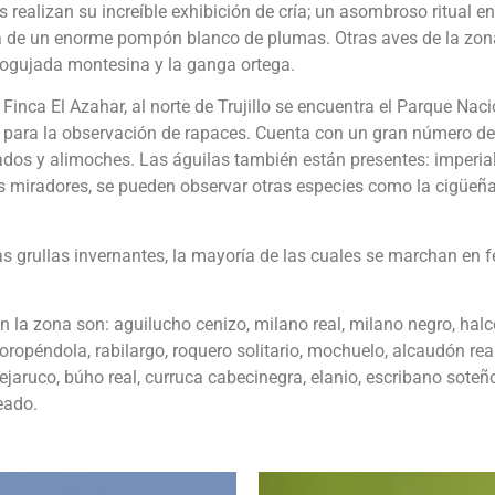
 realizan su increíble exhibición de cría; un asombroso ritual e
a de un enorme pompón blanco de plumas. Otras aves de la zona
 cogujada montesina y la ganga ortega.
 Finca El Azahar, al norte de Trujillo se encuentra el Parque Na
para la observación de rapaces. Cuenta con un gran número de 
ados y alimoches. Las águilas también están presentes: imperial, 
s miradores, se pueden observar otras especies como la cigüeña 
 grullas invernantes, la mayoría de las cuales se marchan en f
n la zona son: aguilucho cenizo, milano real, milano negro, hal
, oropéndola, rabilargo, roquero solitario, mochuelo, alcaudón rea
jaruco, búho real, curruca cabecinegra, elanio, escribano soteñ
teado.