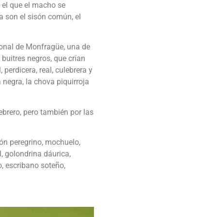
n el que el macho se
 son el sisón común, el
cional de Monfragüe, una de
buitres negros, que crían
perdicera, real, culebrera y
negra, la chova piquirroja
ebrero, pero también por las
cón peregrino, mochuelo,
l, golondrina dáurica,
o, escribano soteño,