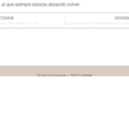
 al que siempre estarás desando volver.
TERIOR
SIGUIE
eres, una ciudad de cine.
© Finca El Azahar – TR-CC-00368
Política de cookies
Aviso legal
Política de privacida