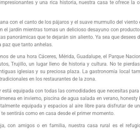
 impresionantes y una rica historia, nuestra casa te ofrece la
.
a con el canto de los pájaros y el suave murmullo del viento e
en el jardín mientras tomas un delicioso desayuno con producto
stas panorámicas que te dejarán sin aliento. Ya sea que desees 
a paz que tanto anhelas.
nos de una hora Cáceres, Mérida, Guadalupe, el Parque Nacio
s, Trujillo, un lugar lleno de historia y cultura. No te pierdas
antiguas iglesias y su preciosa plaza. La gastronomía local t
tradicionales en los restaurantes de la zona.
ler está equipada con todas las comodidades que necesitas para
menea en invierno, piscina de agua salada en verano, honesty b
talmente equipada y espacios al aire libre para disfrutar de 
e te sentirás como en casa desde el primer momento.
a, con amigos o en familia, nuestra casa rural es el refugio